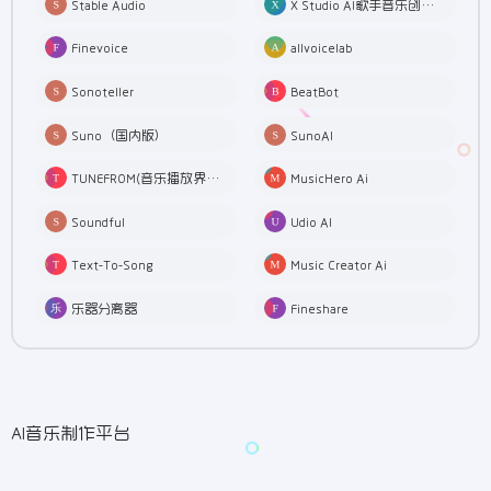
Stable Audio
X Studio AI歌手音乐创作软件
Finevoice
allvoicelab
Sonoteller
BeatBot
Suno（国内版）
SunoAI
TUNEFROM(音乐播放界面动态制作)
MusicHero Ai
Soundful
Udio AI
Text-To-Song
Music Creator Ai
乐器分离器
Fineshare
AI音乐制作平台