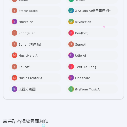
Stable Audio
X Studio AI歌手音乐创作软件
Finevoice
allvoicelab
Sonoteller
BeatBot
Suno（国内版）
SunoAI
MusicHero Ai
Udio AI
Soundful
Text-To-Song
Music Creator Ai
Fineshare
乐器分离器
iMyFone MusicAI
音乐动态播放界面制作