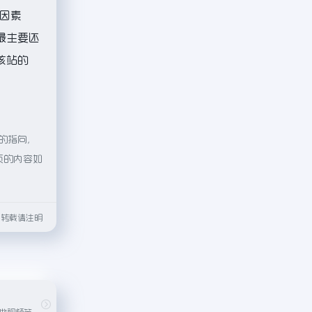
因素
最主要还
该站的
接的指向，
页的内容如
html转载请注明
拥有修图、设计、做视频等等丰富功能,可以帮助用户更好的智能创作,功能强大,使用简单,RoboNeo,专属于你的影像与设计助手。