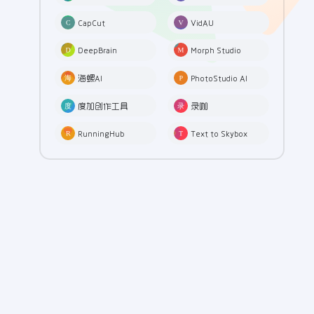
CapCut
VidAU
DeepBrain
Morph Studio
海螺AI
PhotoStudio AI
度加创作工具
录咖
RunningHub
Text to Skybox