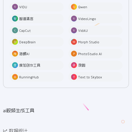
VIDU
Qwen
智谱清言
VideoLingo
CapCut
VidAU
DeepBrain
Morph Studio
海螺AI
PhotoStudio AI
度加创作工具
录咖
RunningHub
Text to Skybox
ai视频生成工具
数据统计