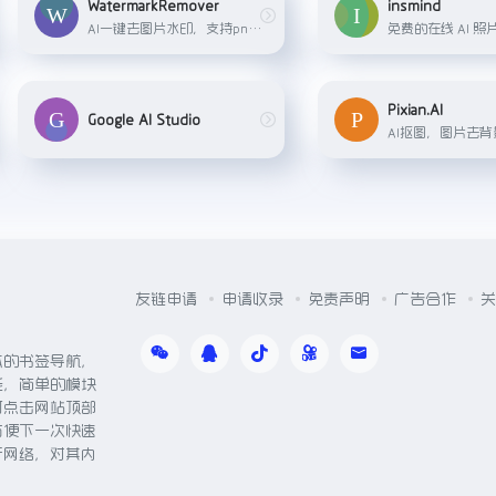
WatermarkRemover
insmind
AI一键去图片水印，支持png，jpeg，jpg，webp等多种格式图片
Pixian.AI
Google AI Studio
友链申请
申请收录
免责声明
广告合作
关
体的书签导航，
能，简单的模块
可点击网站顶部
方便下一次快速
于网络，对其内
。