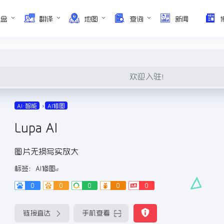
网盘
翻译
地图
查询
新闻
欢迎入驻！
AI•智能
AI修图
Lupa AI
图片无损写实放大
标签：
AI修图
0
0
0
0
0
链接直达
手机查看