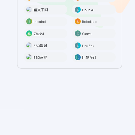
通义千问
Liblib AI
insmind
RoboNeo
豆绘AI
Canva
360智图
LinkFox
360智绘
比格设计