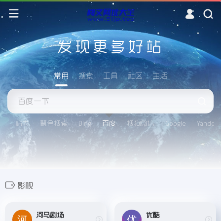
发现更多好站
常用
搜索
工具
社区
生活
站内
聚合搜索
Bing
百度
搜狗微信
Google
Yandex
影视
河马剧场
优酷