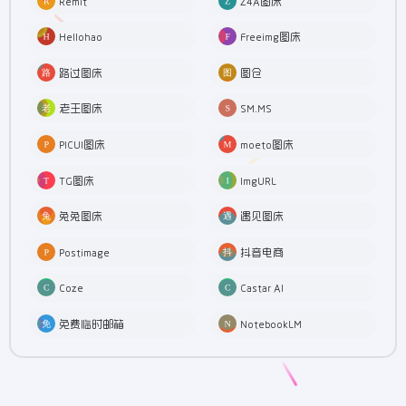
Remit
Z4A图床
Hellohao
Freeimg图床
路过图床
图仓
老王图床
SM.MS
PICUI图床
moeto图床
TG图床
ImgURL
兔兔图床
遇见图床
Postimage
抖音电商
Coze
Castar AI
免费临时邮箱
NotebookLM