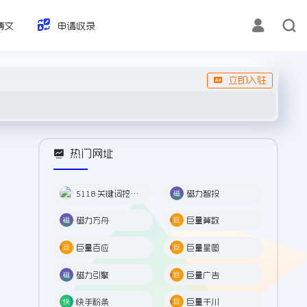
博文
申请收录
立即入驻
热门网址
5118 关键词挖掘工具
磁力智投
磁力方舟
巨量算数
巨量百应
巨量星图
磁力引擎
巨量广告
快手粉条
巨量千川