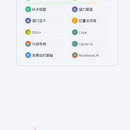
快手联盟
磁力聚星
磁力金牛
巨量本地推
DOU+
Coze
抖音电商
Castar AI
免费临时邮箱
NotebookLM