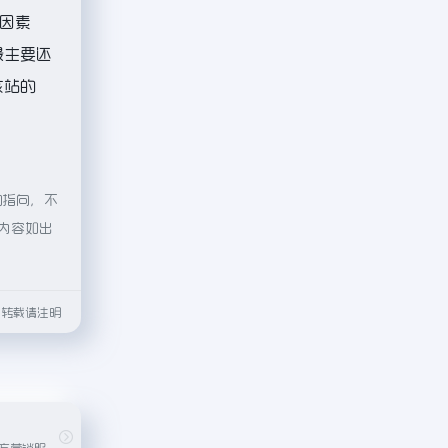
因素
最主要还
该站的
的指向，不
的内容如出
html转载请注明
抖音集团旗下的官方营销服务品牌,整合了今日头条、抖音、西瓜视频等营销资源的广告投放平台,了解今日头条推广,抖音广告投放,抖音推广,抖音广告,抖音推广平台,帮您高效达成营销推广...