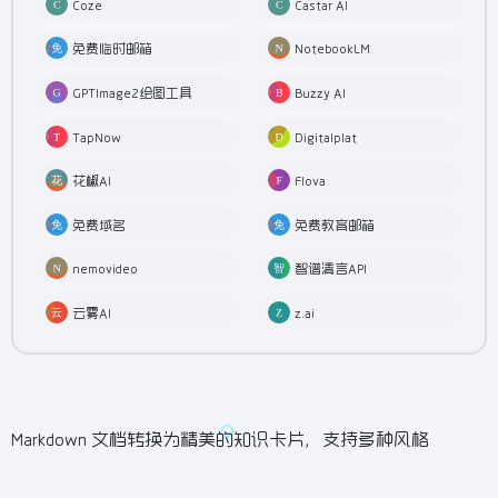
Coze
Castar AI
免费临时邮箱
NotebookLM
GPTImage2绘图工具
Buzzy AI
TapNow
Digitalplat
花椒AI
Flova
免费域名
免费教育邮箱
nemovideo
智谱清言API
云雾AI
z.ai
Markdown 文档转换为精美的知识卡片，支持多种风格