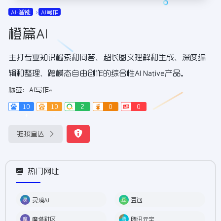
AI•智能
AI写作
橙篇AI
主打专业知识检索和问答、超长图文理解和生成、深度编
辑和整理、跨模态自由创作的综合性AI Native产品。
标签：
AI写作
10
10
2
0
0
+
-
链接直达
热门网址
灵境AI
豆包
魔塔社区
腾讯元宝