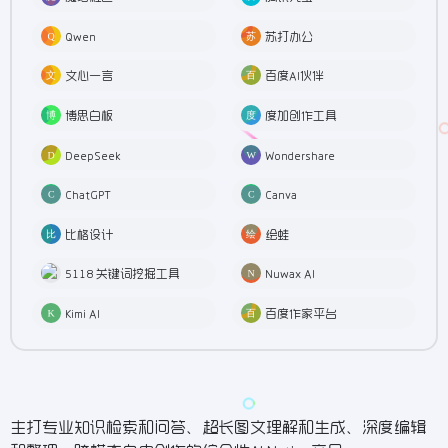
Qwen
苏打办公
文心一言
百度AI伙伴
博思白板
度加创作工具
DeepSeek
Wondershare
ChatGPT
Canva
比格设计
绘蛙
5118 关键词挖掘工具
Nuwax AI
Kimi AI
百度作家平台
主打专业知识检索和问答、超长图文理解和生成、深度编辑