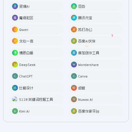
灵境AI
豆包
魔塔社区
腾讯元宝
Qwen
苏打办公
文心一言
百度AI伙伴
博思白板
度加创作工具
DeepSeek
Wondershare
ChatGPT
Canva
比格设计
绘蛙
5118 关键词挖掘工具
Nuwax AI
Kimi AI
百度作家平台