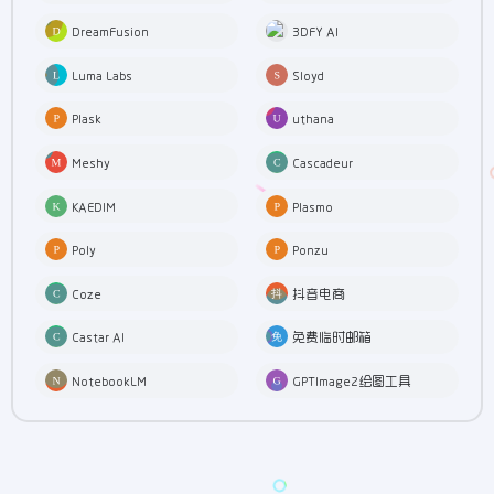
DreamFusion
3DFY AI
Luma Labs
Sloyd
Plask
uthana
Meshy
Cascadeur
KAEDIM
Plasmo
Poly
Ponzu
Coze
抖音电商
Castar AI
免费临时邮箱
NotebookLM
GPTImage2绘图工具