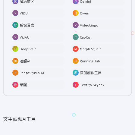
魔塔社区
Gemini
VIDU
Qwen
智谱清言
VideoLingo
VidAU
CapCut
DeepBrain
Morph Studio
海螺AI
RunningHub
PhotoStudio AI
度加创作工具
录咖
Text to Skybox
文生视频AI工具