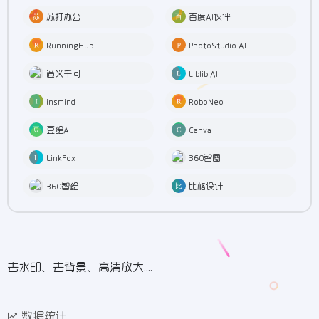
苏打办公
百度AI伙伴
RunningHub
PhotoStudio AI
通义千问
Liblib AI
insmind
RoboNeo
豆绘AI
Canva
LinkFox
360智图
360智绘
比格设计
去水印、去背景、高清放大....
数据统计