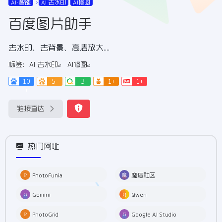
AI•智能
AI 去水印
AI修图
百度图片助手
去水印、去背景、高清放大....
标签：
AI 去水印
AI修图
10
5-
3
1+
1+
+
链接直达
热门网址
PhotoFunia
魔塔社区
Gemini
Qwen
PhotoGrid
Google AI Studio