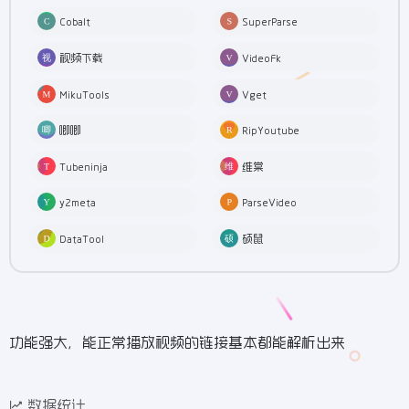
Cobalt
SuperParse
视频下载
VideoFk
MikuTools
Vget
唧唧
RipYoutube
Tubeninja
维棠
y2meta
ParseVideo
DataTool
硕鼠
功能强大，能正常播放视频的链接基本都能解析出来
数据统计