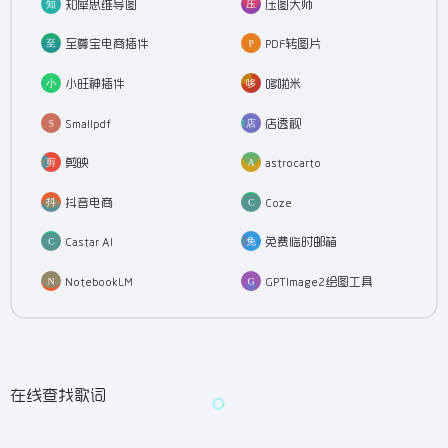
知犀思维导图
压图大师
至尊宝电商插件
PDF转图片
小旺神插件
哆啦米
Smallpdf
店透视
剪映
astrocarto
抖音电商
Coze
Castar AI
免费临时邮箱
NotebookLM
GPTImage2绘图工具
在线查找歌词