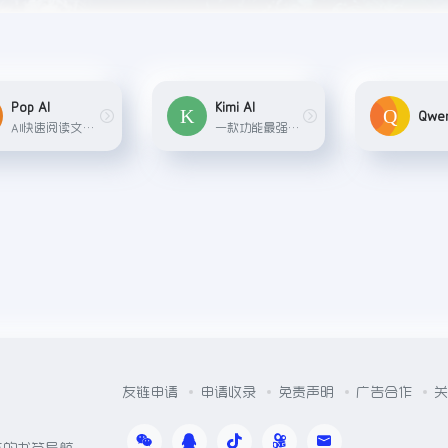
Pop AI
Kimi AI
Qwe
AI快速阅读文章，让你和文档进行聊天提问，提供强大的聊天、文档创建和创意生成功能。用户可以通过上传文件或链接来和AI进行交流，也可以利用AI辅助完成教育写作、专业写作、演示..
一款功能最强大的AI智能助手,功能包括：对话、超长文本阅读、语音转文字、信息搜索、文件内容处理
友链申请
申请收录
免责声明
广告合作
关
体的书签导航，