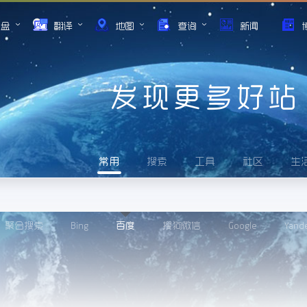
网盘
翻译
地图
查询
新闻
发现更多好站
常用
搜索
工具
社区
生
聚合搜索
Bing
百度
搜狗微信
Google
Yand