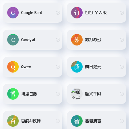
Google Bard
钉钉-个人版
Candy.ai
苏打办公
Qwen
腾讯混元
博思白板
通义千问
百度AI伙伴
智谱清言