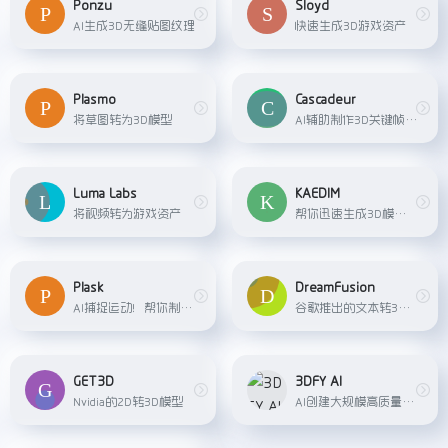
Ponzu
Sloyd
AI生成3D无缝贴图纹理
快速生成3D游戏资产
Plasmo
Cascadeur
将草图转为3D模型
AI辅助制作3D关键帧动画
Luma Labs
KAEDIM
将视频转为游戏资产
帮你迅速生成3D模型及纹理
Plask
DreamFusion
AI捕捉运动！帮你制作流畅的3D动画
谷歌推出的文本转3D模型
GET3D
3DFY AI
Nvidia的2D转3D模型
AI创建大规模高质量的3D资产