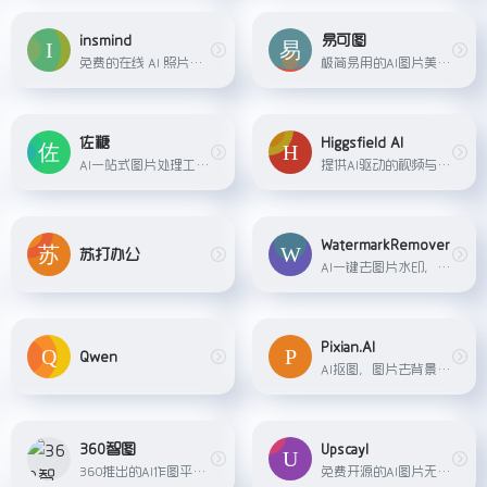
insmind
易可图
免费的在线 AI 照片编辑工具，支持AI一键生成商品背景、AI替换模特、AI广告图、AI扩图、在线制作商品透明图以及发丝级人像抠图等功能，帮助商家轻松高效地生成工作室级别的商品图片，全面满足商家的图像处理和设计需求。
极简易用的AI图片美化及海报在线设计平台，提供AI商品图、AI模特、AI文案、智能抠图、图片压缩等，每日更新，轻松搞定设计！
佐糖
Higgsfield AI
AI一站式图片处理工具，支持抠图、去水印、高清放大等多个功能
提供AI驱动的视频与图像生成服务的平台，具备无限生成、丰富预设（含专业级视频生成、视觉特效、相机控制等）及多场景（病毒式内容、动作画面、商业广告等）创作功能，可一键生成可分享内容。
WatermarkRemover
苏打办公
AI一键去图片水印，支持png，jpeg，jpg，webp等多种格式图片
Pixian.AI
Qwen
AI抠图，图片去背景，支持一件批量去除png，jpeg，jpg，webp等多种格式图片背景
360智图
Upscayl
360推出的AI作图平台，提供智能抠图、智能消除、智能放大、智能配图等功能
免费开源的AI图片无损放大工具，支持客户端下载