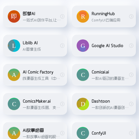
即梦AI
RunningHub
一站式AI创作平台,让灵感即刻成片。即梦提供AI绘画和AIGC视频创作体验,拥有激发无限创作灵感的社区。
ComfyUI云端应用
Liblib AI
Google AI Studio
AI图像生成
AI Comic Factory
Comicai.ai
线漫画生成工具（中文：漫画工厂），使用LLM + SDXL开发。它能够根据用户提供的提示词生成漫画，并支持无损放大、保存和打印。
一款AI驱动的漫画生成工具，支持脚本生成图片或平台现在生成图片进而创作高质量的漫画，这款工具非常适合新手朋友们，新用户首次登录可以获得1200积分。那每生成一次只需要三个积...
ComicsMaker.ai
Dashtoon
一款漫画生成器，支持文字转图片，还能以图生图，功能非常的多。还可以局部修复和训练一个角色，同时它也支持一个自定义的漫画布局，操作上同样也是非常简单
一款创新的AI漫画创作工具，为漫画爱好者和专业创作者提供了无限的可能。只需输入一个标题，就能帮我们搞定整个故事情节的漫画创作，而解决角色面容自然及角色一致性的问题，功能...
AI故事绘画
ConfyUI
一款故事AI绘画转视频工具，快速实现从文案到视频的制作，故事、小说、漫画推文一站式生成，0基础小白也能轻松上手。