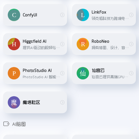
LinkFox
ConfyUI
领克狐科技为跨境电商卖家提供的一站式AI解决方案，包括AI模特、AI穿衣、AI做图、AI创意等多种工具，帮助卖家降低商拍成本。
Higgsfield AI
RoboNeo
提供AI驱动的视频与图像生成服务的平台，具备无限生成、丰富预设（含专业级视频生成、视觉特效、相机控制等）及多场景（病毒式内容、动作画面、商业广告等）创作功能，可一键生成可分享内容。
拥有修图、设计、做视频等等丰富功能,可以帮助用户更好的智能创作,功能强大,使用简单,RoboNeo,专属于你的影像与设计助手。
PhotoStudio AI
仙宫云
PhotoStudio AI 智能商拍摄影，提供真实高颜值AI模特资源，海量AI商业场景，简单3步生成超高颜值的AI摄影大片，填写邀请码：V5XPAFLC 可额外获得200虹豆
仙宫云提供高端GPU算力租赁服务，适用于AI应用、数据挖掘和计算密集型任务，具有简单、高效、安全、实惠等优势。
魔塔社区
AI脑图