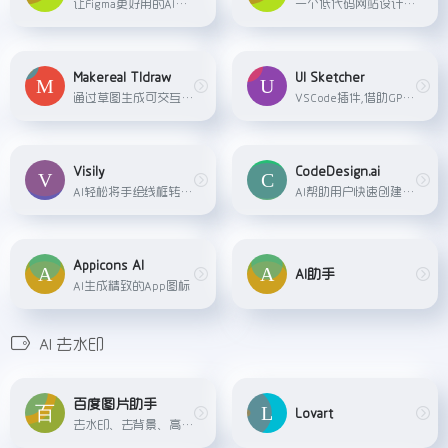
让Figma更好用的AI神器
一个低代码网站设计平台，它允许用户通过输入一句提示文本来生成可编辑且带有精美3D动画的网站。这个平台提供了强大的无代码编辑器，简化了网站创建过程，适用于各种用户，包括设...
Makereal Tldraw
UI Sketcher
通过草图生成可交互的UI界面和代码
VSCode插件,借助GPT-4V的多模态能力,在插件中画出界面草图,就能生成一个基于ReactNative的UI界面
Visily
CodeDesign.ai
AI轻松将手绘线框转换为高保真度
AI帮助用户快速创建视觉上吸引人的界面
Appicons AI
AI助手
AI生成精致的App图标
AI 去水印
百度图片助手
Lovart
去水印、去背景、高清放大....