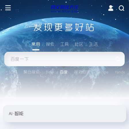
发现更多好站
常用
搜索
工具
社区
生活
站内
聚合搜索
Bing
百度
搜狗微信
Google
Yandex
AI•智能