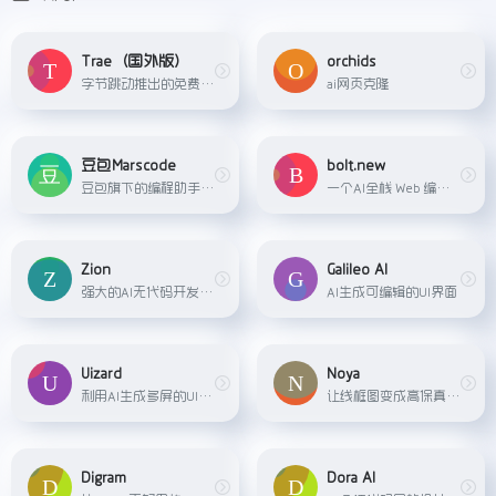
Trae（国外版）
orchids
字节跳动推出的免费AI编程工具，集成了 Claude 3.5 和 GPT-4o 等主流 AI 模型，完全免费使用。Trae 的主要功能包括 Builder 模式和 Chat 模式，其中 Builder 模式可帮助开发者从零...
ai网页克隆
豆包Marscode
bolt.new
豆包旗下的编程助手，提供智能补全、智能预测、智能问答等能力，节省开发时间，释放脑海中的创造力
一个AI全栈 Web 编程工具，自动编写代码、运行、编辑和部署应用程序。. Bolt․new依托于 WebContainers 技术，支持在浏览器中直接运行完整的 Node.js 环境，无需任何本...
Zion
Galileo AI
强大的AI无代码开发平台，把搭建简单的应用变得更快，将打磨复杂的系统变得更便宜，让成为数字化人才变得更轻松。
AI生成可编辑的UI界面
Uizard
Noya
利用AI生成多屏的UI界面
让线框图变成高保真设计
Digram
Dora AI