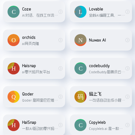
Coze
Lovable
AI对话、在线工作流搭建
全栈AI编程工具，一句话构建网站应用
orchids
Nuwax AI
ai网页克隆
Haisnap
codebuddy
ai零代码开发平台
CodeBuddy是腾讯云推出的AI代码助手，定位为智能编程伙伴，支持自然语言编程、多文件代码生成、代码补全及单元测试等功能。
Qoder
码上飞
Qoder 是阿里巴巴推出的 AI 编程工具，旨在成为开发者的「思维伙伴」。它深度理解代码库架构，支持上下文感知补全、内联聊天和一键「维基化」代码结构。Qoder 集成了全球顶尖的编程模型，能够一次检索 10 万个代码文件，并大幅提升软件开发效率。
一句话自动生成小程序、APP、H5网页应用。
HaiSnap
CopyWeb
一款AI驱动的零代码开发平台...
CopyWeb.ai 是一款由独立开发者 idoubi 开发的 AI 驱动的网页设计转换工具，能够将网页截图、网站 URL 或 Figma 设计快速转换为生产就绪的代码。它支持多种输入方式，包括截图、URL 和 Figma 设计稿，生成的代码支持 React、Vue 或纯 HTML/CSS 格式。CopyWeb 的核心优势在于强大的 AI 组件检测功能，能够智能识别 UI 元素并生成优化后的代码。此外，生成的代码默认支持响应式设计，确保在不同设备上都能良好显示。