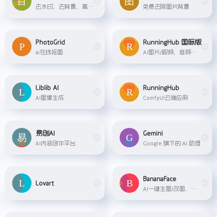
去水印、去背景、高清放大....
免费去除图片背景
PhotoGrid
RunningHub 国际版
ai在线抠图
AI图片/视频、音频等综合创作平台
Liblib AI
RunningHub
AI图像生成
ComfyUI云端应用
易创AI
Gemini
AI内容创作平台
Google 旗下的 AI 助理
BananaFace
Lovart
AI一键生图/改图，给予 Banana AI 开发