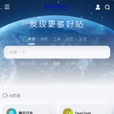
发现更多好站
常用
搜索
工具
社区
生活
站内
聚合搜索
Bing
百度
搜狗微信
Google
Yandex
AI对话
腾讯元宝
DeepSeek