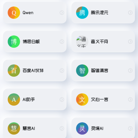
Qwen
腾讯混元
博思白板
通义千问
百度AI伙伴
智谱清言
AI助手
文心一言
慧言AI
灵境AI