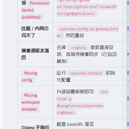
报
Permission
url."https://github.com/".insteadOf
denied
ssh://git@github.com/
(publickey)
远程 / 内网访
openclaw config set gateway.bind
问不了
然后重启
lan
去掉
参数直接安
--registry
镜像源版本落
装，或等待镜像同步（已自动
后
触发）
运行
初始
Missing
openclaw onboard
化配置
config
升级到最新版即可：
npm
Missing
install -g
workspace
@qingchencloud/openclaw-
template
zh@latest
检查 baseURL 是否
Ollama 无响应