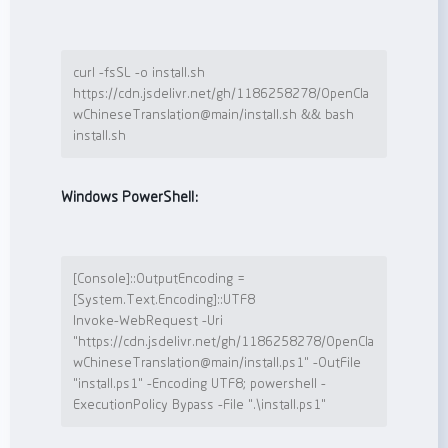
curl -fsSL -o install.sh 
https://cdn.jsdelivr.net/gh/1186258278/OpenCla
wChineseTranslation@main/install.sh 
&&
 bash 
install.sh
Windows PowerShell：
[
Console
]::OutputEncoding 
=
[
System.Text.Encoding
Invoke-WebRequest
-
Uri 
"
https://cdn.jsdelivr.net/gh/1186258278/OpenCla
wChineseTranslation@main/install.ps1
"
-
OutFile 
"
install.ps1
"
-
Encoding UTF8; powershell 
-
ExecutionPolicy Bypass 
-
File 
"
.\install.ps1
"