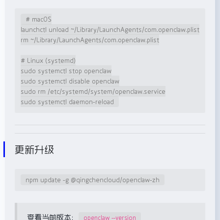
# macOS

launchctl unload ~/Library/LaunchAgents/com.openclaw.plist

rm ~/Library/LaunchAgents/com.openclaw.plist

# Linux (systemd)

sudo systemctl stop openclaw

sudo systemctl disable openclaw

sudo rm /etc/systemd/system/openclaw.service

sudo systemctl daemon-reload
更新升级
npm update -g @qingchencloud/openclaw-zh
查看当前版本：
openclaw --version