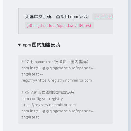
如遇中文乱码，直接用 npm 安装：
npm install
-g @qingchencloud/openclaw-zh@latest
npm 国内加速安装
# 使用 npmmirror 镜像源（国内推荐）
npm install -g @qingchencloud/openclaw-
zh@latest --
registry=https://registry.npmmirror.com

# 或全局设置镜像源后再安装
npm config 
set
 registry 
https://registry.npmmirror.com

npm install -g @qingchencloud/openclaw-
zh@latest