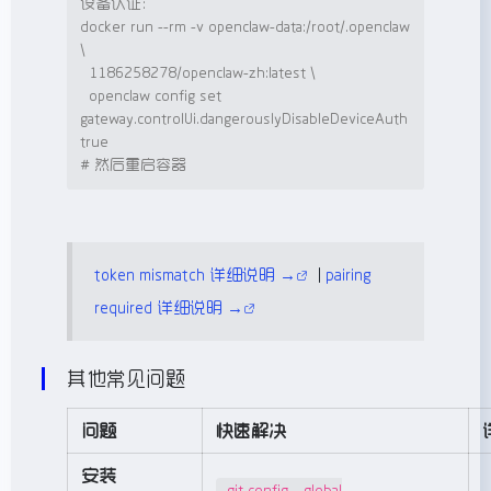
设备认证：
docker run --rm -v openclaw-data:/root/.openclaw 
\

  1186258278/openclaw-zh:latest \

  openclaw config 
set
gateway.controlUi.dangerouslyDisableDeviceAuth 
true
# 然后重启容器
token mismatch 详细说明 →
|
pairing
required 详细说明 →
其他常见问题
问题
快速解决
安装
git config --global