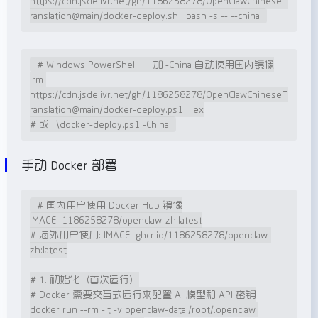
https://cdn.jsdelivr.net/gh/1186258278/OpenClawChineseT
ranslation@main/docker-deploy.sh | bash -s -- --china
# Windows PowerShell — 加 -China 自动使用国内镜像

irm 
https://cdn.jsdelivr.net/gh/1186258278/OpenClawChineseT
ranslation@main/docker-deploy.ps1 | iex

# 或: .\docker-deploy.ps1 -China
手动 Docker 部署
# 国内用户使用 Docker Hub 镜像

IMAGE=1186258278/openclaw-zh:latest

# 海外用户使用: IMAGE=ghcr.io/1186258278/openclaw-
zh:latest

# 1. 初始化（首次运行）

# Docker 需要交互式运行来配置 AI 模型和 API 密钥

docker run --rm -it -v openclaw-data:/root/.openclaw 